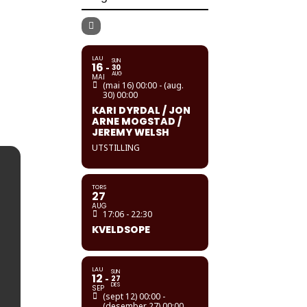
LAU
SUN
16
30
AUG
MAI
(mai 16) 00:00 - (aug.
30) 00:00
KARI DYRDAL / JON
ARNE MOGSTAD /
JEREMY WELSH
UTSTILLING
TORS
27
AUG
17:06 - 22:30
KVELDSOPE
LAU
SUN
12
27
DES
SEP
(sept 12) 00:00 -
(desember 27) 00:00