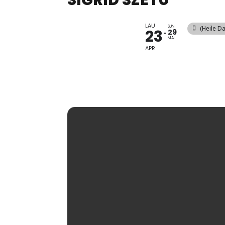
SIGRID SZETU
LAU
SUN
(Heile D
23
29
MAI
APR