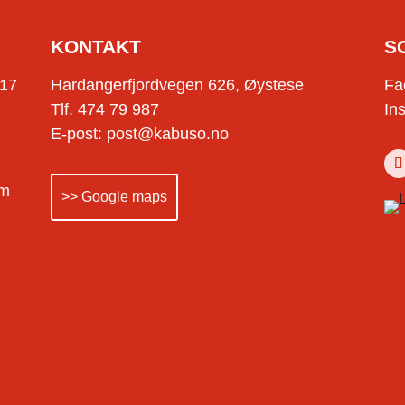
KONTAKT
S
-17
Hardangerfjordvegen 626, Øystese
Fa
Tlf. 474 79 987
In
E-post: post@kabuso.no
om
>> Google maps