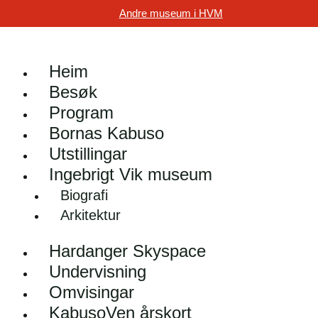
Andre museum i HVM
Heim
Besøk
Program
Bornas Kabuso
Utstillingar
Ingebrigt Vik museum
Biografi
Arkitektur
Hardanger Skyspace
Undervisning
Omvisingar
KabusoVen årskort