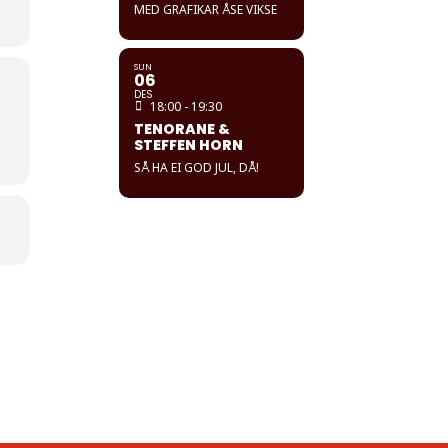
MED GRAFIKAR ÅSE VIKSE
SUN
06
DES
18:00 - 19:30
TENORANE &
STEFFEN HORN
SÅ HA EI GOD JUL, DÅ!