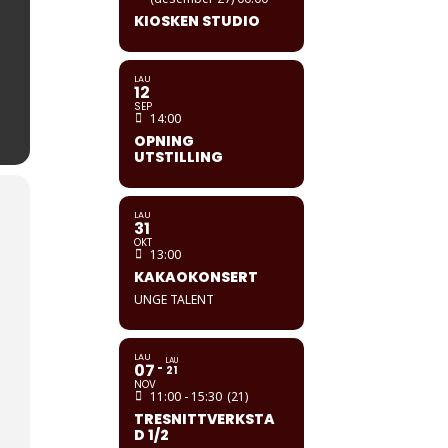
KIOSKEN STUDIO
LAU
12
SEP
14:00
OPNING
UTSTILLING
LAU
31
OKT
13:00
KAKAOKONSERT
UNGE TALENT
LAU
LAU
07
21
NOV
11:00 - 15:30
(21)
TRESNITTVERKSTA
D 1/2