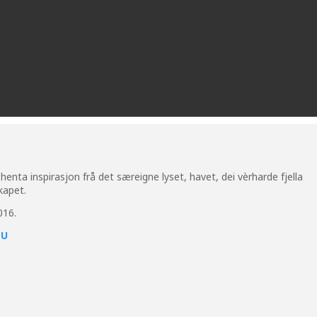
henta inspirasjon frå det særeigne lyset, havet, dei vèrharde fjella
kapet.
016.
TU