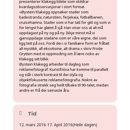
presenterer Klakegg bilete som skildrar
kvardagsobservasjonar i stort format.
«Øystein Klakegg oppsøker stader som
badestranda, naturstien, ferjekaia, fotballbanen,
cruisehamna. Stader som vi har tatt for gitt og som vi
for lengst har glømt å sjå. Han viser oss at alt må
oppdagast på ny og på ny. Ikkje minst må vi
gjenoppdage stadane som er våre eigne, dei som
ligg tett på oss. Fordi dei i si familiære form er fråtatt
all mystikk, all eksotisme, alt drama.» skriv Frode
Grytten med ei oppmoding om å lære noko av
Klakegg sitt blikk.
Øystein Klakegg arbeider til dagleg som
reklamefotograf. Kunstfotoa har komme til parallelt
og står i sterk kontrast til dei styla og
objektfokuserte reklamefotografia. Nokre av
fotografia strekk seg heilt tilbake til 90-talet, medan
andre er frå dei seinaste åra.
Tid
12. mars 2016
-
17. April 2016
(Heile dagen)