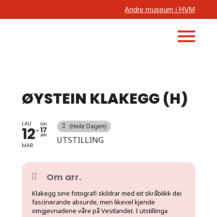
Andre museum i HVM
ØYSTEIN KLAKEGG (H)
LAU
SUN
(Heile Dagen)
12
17
APR
UTSTILLING
MAR
Om arr.
Klakegg sine fotografi skildrar med eit skråblikk dei
fascinerande absurde, men likevel kjende
omgjevnadene våre på Vestlandet. I utstillinga