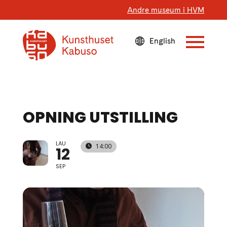
Andre museum i HVM
OPNING UTSTILLING
LAU
14:00
12
SEP