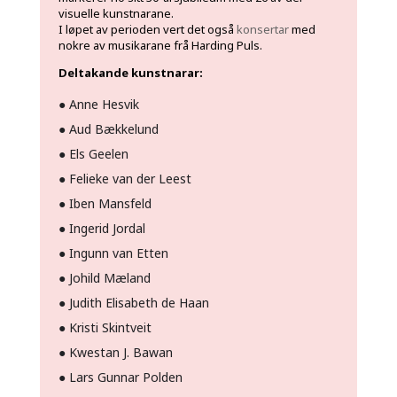
visuelle kunstnarane.
I løpet av perioden vert det også
konsertar
med
nokre av musikarane frå Harding Puls.
Deltakande kunstnarar:
●
Anne Hesvik
●
Aud Bækkelund
●
Els Geelen
●
Felieke van der Leest
●
Iben Mansfeld
●
Ingerid Jordal
●
Ingunn van Etten
●
Johild Mæland
●
Judith Elisabeth de Haan
●
Kristi Skintveit
●
Kwestan J. Bawan
●
Lars Gunnar Polden