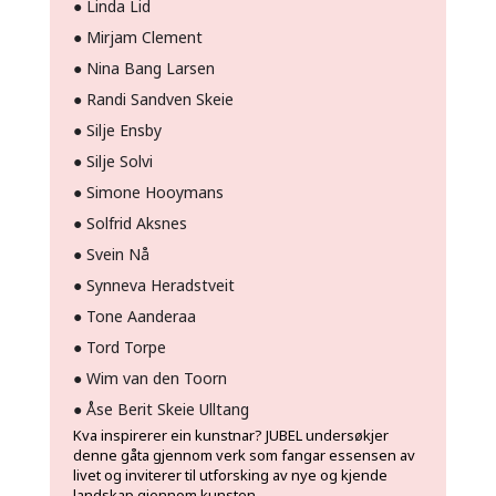
●
Linda Lid
●
Mirjam Clement
●
Nina Bang Larsen
●
Randi Sandven Skeie
●
Silje Ensby
●
Silje Solvi
●
Simone Hooymans
●
Solfrid Aksnes
●
Svein Nå
●
Synneva Heradstveit
●
Tone Aanderaa
●
Tord Torpe
●
Wim van den Toorn
●
Åse Berit Skeie Ulltang
Kva inspirerer ein kunstnar?
JUBEL undersøkjer
denne gåta gjennom verk som fangar essensen av
livet og inviterer til utforsking av nye og kjende
landskap gjennom kunsten.