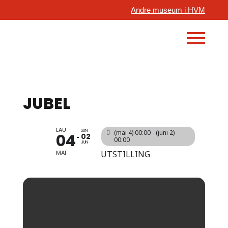
Andre museum i HVM
JUBEL
LAU
SUN
(mai 4) 00:00 - (juni 2)
04
02
00:00
JUN
MAI
UTSTILLING