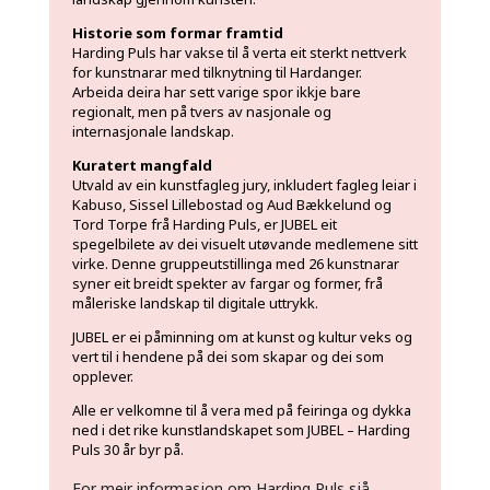
Historie som formar framtid
Harding Puls har vakse til å verta eit sterkt nettverk
for kunstnarar med tilknytning til Hardanger.
Arbeida deira har sett varige spor ikkje bare
regionalt, men på tvers av nasjonale og
internasjonale landskap.
Kuratert mangfald
Utvald av ein kunstfagleg jury, inkludert fagleg leiar i
Kabuso, Sissel Lillebostad og Aud Bækkelund og
Tord Torpe frå Harding Puls, er JUBEL eit
spegelbilete av dei visuelt utøvande medlemene sitt
virke
. Denne gruppeutstillinga med 26 kunstnarar
syner eit breidt spekter av fargar og former,
frå
måleriske landskap til digital
e uttrykk.
JUBEL er ei påminning om at kunst og kultur veks og
vert til i hendene på dei som skapar og dei som
opplever.
Alle er velkomne til å vera med på feiringa og dykka
ned i det rike kunstlandskapet som JUBEL – Harding
Puls 30 år byr på.
For meir informasjon om Harding Puls sjå