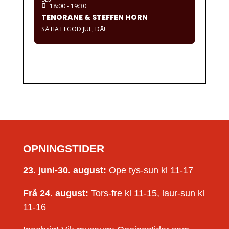
18:00 - 19:30
TENORANE & STEFFEN HORN
SÅ HA EI GOD JUL, DÅ!
OPNINGSTIDER
23. juni-30. august:
Ope tys-sun kl 11-17
Frå 24. august:
Tors-fre kl 11-15, laur-sun kl
11-16