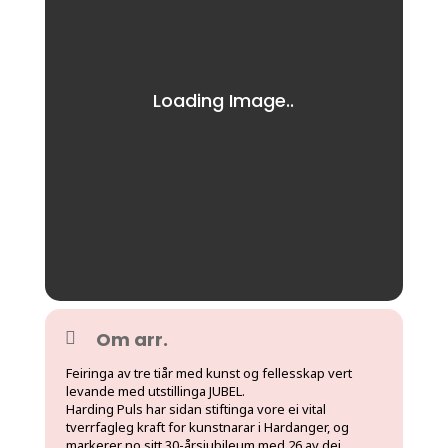
Om arr.
Feiringa av tre tiår med kunst og fellesskap vert
levande med utstillinga JUBEL.
Harding Puls har sidan stiftinga vore ei vital
tverrfagleg kraft for kunstnarar i Hardanger, og
markerer no sitt 30-årsjubileum med 26 av dei