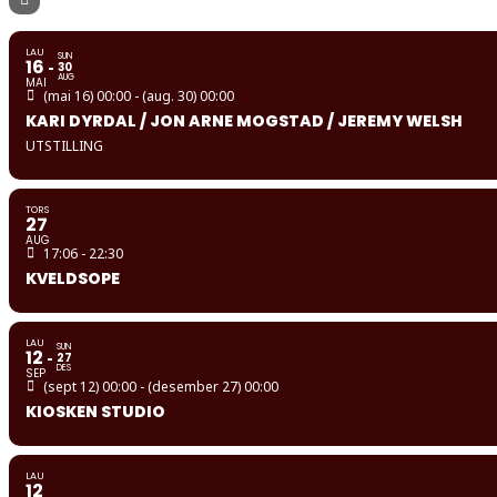
LAU
SUN
16
30
AUG
MAI
(mai 16) 00:00 - (aug. 30) 00:00
KARI DYRDAL / JON ARNE MOGSTAD / JEREMY WELSH
UTSTILLING
TORS
27
AUG
17:06 - 22:30
KVELDSOPE
LAU
SUN
12
27
DES
SEP
(sept 12) 00:00 - (desember 27) 00:00
KIOSKEN STUDIO
LAU
12