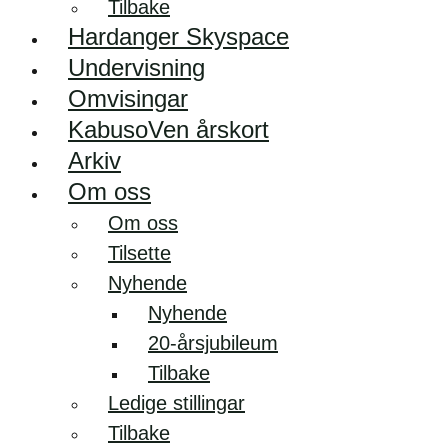
Tilbake
Hardanger Skyspace
Undervisning
Omvisingar
KabusoVen årskort
Arkiv
Om oss
Om oss
Tilsette
Nyhende
Nyhende
20-årsjubileum
Tilbake
Ledige stillingar
Tilbake