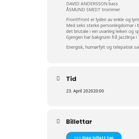
DAVID ANDERSSON bass
ÅSMUND SMIDT trommer
Front!Front er lyden av enkle og lyri
Med seks sterke personlegdomar i ba
det brutale i ein uvanleg leiken og s
Gjengen har bakgrunn frå Jazzlinja 
Energisk, humørfylt og telepatisk s
Tid
23. April 2020
20:00
Billettar
>>> Kjøp billett her