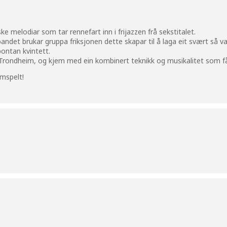
ske melodiar som tar rennefart inn i frijazzen frå sekstitalet.
ndet brukar gruppa friksjonen dette skapar til å laga eit svært så va
pontan kvintett.
i Trondheim, og kjem med ein kombinert teknikk og musikalitet som få
amspelt!