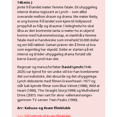
146 min.)
Jente frå landet møter femme fatale. Eit uhyggjeleg
intenst drama regissert av Lynch – som alltid
svevande mellom draum og drama. Me møter Betty,
ei ung kvinne frå landet som kjem til Hollywood
proppfull av håp og draumar. I leilegheita ho skal
låna av den bortreiste tanta si møter ho ei ukjend
kvinne med hukommelsestap, ei mørkhåra femme
fatale med ei handveske som inneheld 50.000 dollar
og ein blå nøkkel. Saman prøver dei å finne ut kva
som eigentleg har skjedd. Dette er starten på eit
intenst og til tider uhyggjeleg drama fortald slik
berre David Lynch kan det.
Regissør og manusforfattar
David Lynch
(1946-
2025) var kjend for sin unike stil kor han kombinerte
det surrealistiske, det absurde og det uhyggelege.
Lynch debuterte med filmen Eraserhead i 1977 og
står bak kjende filmar som Blue Velvet (1986), Wild at
Heart (1990), The Straight Story(1999) og Mulholland
Drive (2001). Han vart for alvor «allemannseige»
gjennom TV-serien Twin Peaks (1990).
Arr: Kabuso og Kvam filmklubb
>>> Sjå nettsida til Kvam filmklubb