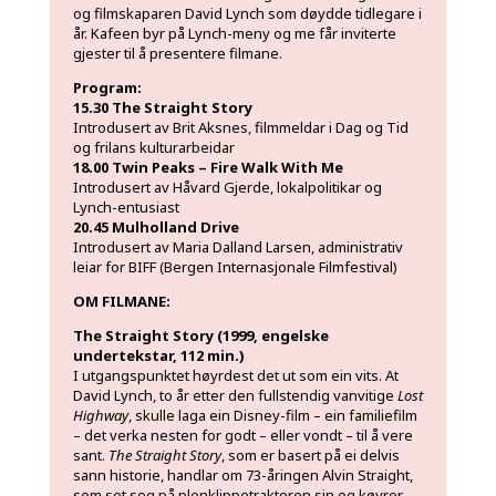
og filmskaparen David Lynch som døydde tidlegare i
år. Kafeen byr på Lynch-meny og me får inviterte
gjester til å presentere filmane.
Program:
15.30 The Straight Story
Introdusert av Brit Aksnes, filmmeldar i Dag og Tid
og frilans kulturarbeidar
18.00 Twin Peaks – Fire Walk With Me
Introdusert av Håvard Gjerde, lokalpolitikar og
Lynch-entusiast
20.45 Mulholland Drive
Introdusert av Maria Dalland Larsen, administrativ
leiar for BIFF (Bergen Internasjonale Filmfestival)
OM FILMANE:
The Straight Story (1999, engelske
undertekstar, 112 min.)
I utgangspunktet høyrdest det ut som ein vits. At
David Lynch, to år etter den fullstendig vanvitige
Lost
Highway
, skulle laga ein Disney-film – ein familiefilm
– det verka nesten for godt – eller vondt – til å vere
sant.
The Straight Story
, som er basert på ei delvis
sann historie, handlar om 73-åringen Alvin Straight,
som set seg på plenklippetraktoren sin og køyrer