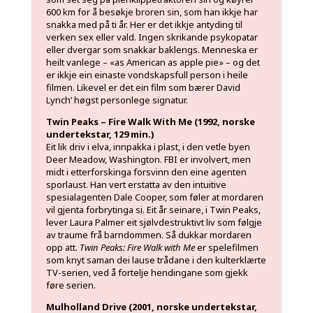
600 km for å besøkje broren sin, som han ikkje har
snakka med på ti år. Her er det ikkje antyding til
verken sex eller vald. Ingen skrikande psykopatar
eller dvergar som snakkar baklengs. Menneska er
heilt vanlege – «as American as apple pie» – og det
er ikkje ein einaste vondskapsfull person i heile
filmen. Likevel er det ein film som bærer David
Lynch’ høgst personlege signatur.
Twin Peaks – Fire Walk With Me (1992, norske
undertekstar, 129 min.)
Eit lik driv i elva, innpakka i plast, i den vetle byen
Deer Meadow, Washington. FBI er involvert, men
midt i etterforskinga forsvinn den eine agenten
sporlaust. Han vert erstatta av den intuitive
spesialagenten Dale Cooper, som føler at mordaren
vil gjenta forbrytinga si. Eit år seinare, i Twin Peaks,
lever Laura Palmer eit sjølvdestruktivt liv som følgje
av traume frå barndommen. Så dukkar mordaren
opp att.
Twin Peaks: Fire Walk with Me
er spelefilmen
som knyt saman dei lause trådane i den kulterklærte
TV-serien, ved å fortelje hendingane som gjekk
føre serien.
Mulholland Drive (2001, norske undertekstar,