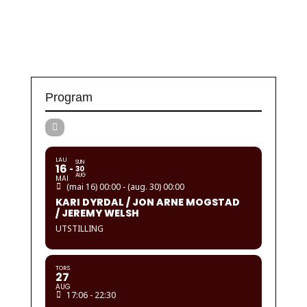
Program
LAU
SUN
16
30
AUG
MAI
(mai 16) 00:00 - (aug. 30) 00:00
KARI DYRDAL / JON ARNE MOGSTAD
/ JEREMY WELSH
UTSTILLING
TORS
27
AUG
17:06 - 22:30