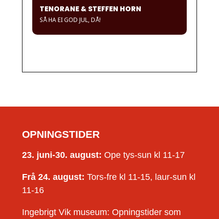
TENORANE & STEFFEN HORN
SÅ HA EI GOD JUL, DÅ!
OPNINGSTIDER
23. juni-30. august:
Ope tys-sun kl 11-17
Frå 24. august:
Tors-fre kl 11-15, laur-sun kl
11-16
Ingebrigt Vik museum: Opningstider som