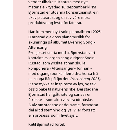
vender tilbake til Kabuso med nytt
materiale – tysdag 16. september kl 19!
Bjørnstad er utdanna konsertpianist, ein
aktiv plateartist og ein av våre mest
produktive og leste forfattarar.
Han kom med nytt solo pianoalbum i 2025:
Bjørnstad gjev oss pianomusikk for
skumringa på albumet Evening Song –
Aftensang.
Prosjektet starta med at Bjørnstad vart
kontakta av organist og dirigent Svein
Rustad, som ynskte at han skulle
komponera «Aftensanger» for han –
med utgangspunkt i fleire dikt henta frå
samlinga Båt på fjorden
(Aschehoug 2021).
Pianostykka er inspirerte av lys, og tek
oss tilbake til naturens rike. Dei stadane
Bjørnstad har gått, site og sansa i ei
årrekke – som aldri vil vera identiske.
Sjølv om stadane er dei same, forandrar
dei alltid stemning og lys. Vi er fortsatt i
ein prosess, som i livet sjølv.
Ketil Bjørnstad fortel: