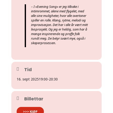
–
I «Evening Song» er jeg tilbake i
intimrommet, alene med flygelet, med
alle sine muligheter, hvor alle overtoner
spiller en rolle. Klang, rytme, melodi og
improvisasjon. Det har i alle år vært mitt
livsprosjekt. Og jeg er heldig, som har å
mange inspirerende og proffe folk
rundt meg. De betyr svært mye, også i
skaperprosessen.
Tid
16. sept 2025
19:00
-
20:30
Billettar
>>> KJØP