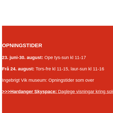
OPNINGSTIDER
23. juni-30. august:
Ope tys-sun kl 11-17
Frå 24. august:
Tors-fre kl 11-15, laur-sun kl 11-16
Ingebrigt Vik museum: Opningstider som over
>>>Hardanger Skyspace:
Daglege visningar kring s