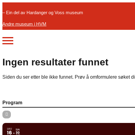
– Ein del av Hardanger og Voss museum
Andre museum i HVM
Ingen resultater funnet
Siden du ser etter ble ikke funnet. Prøv å omformulere søket di
Program
LAU
SUN
16
30