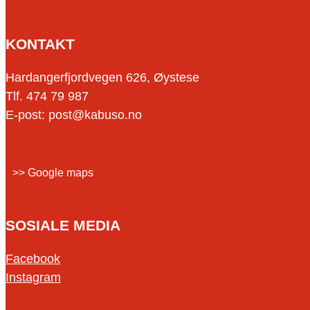
KONTAKT
Hardangerfjordvegen 626, Øystese
Tlf. 474 79 987
E-post: post@kabuso.no
>> Google maps
SOSIALE MEDIA
Facebook
Instagram