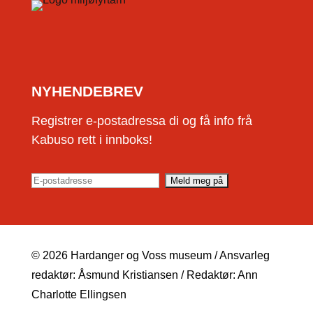
NYHENDEBREV
Registrer e-postadressa di og få info frå
Kabuso rett i innboks!
© 2026 Hardanger og Voss museum / Ansvarleg
redaktør: Åsmund Kristiansen / Redaktør: Ann
Charlotte Ellingsen