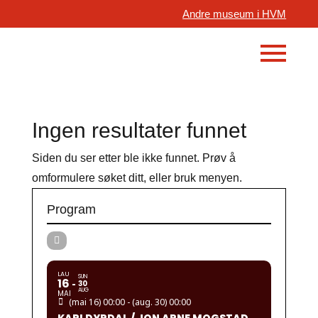
Andre museum i HVM
Ingen resultater funnet
Siden du ser etter ble ikke funnet. Prøv å
omformulere søket ditt, eller bruk menyen.
Program
LAU
SUN
16
30
AUG
MAI
(mai 16) 00:00 - (aug. 30) 00:00