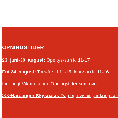
OPNINGSTIDER
23. juni-30. august:
Ope tys-sun kl 11-17
Frå 24. august:
Tors-fre kl 11-15, laur-sun kl 11-16
Ingebrigt Vik museum: Opningstider som over
>>>Hardanger Skyspace:
Daglege visningar kring s