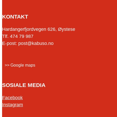
KONTAKT
Hardangerfjordvegen 626, Øystese
Tlf. 474 79 987
E-post: post@kabuso.no
>> Google maps
SOSIALE MEDIA
Facebook
Instagram