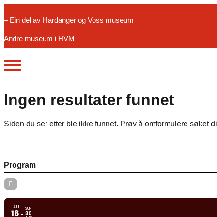
– Ein del av Hardanger og Voss museum
Andre museum i HVM
Ingen resultater funnet
Siden du ser etter ble ikke funnet. Prøv å omformulere søket di
Program
LAU
SUN
16
30