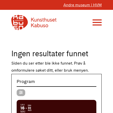
Andre museum i HVM
Ingen resultater funnet
Siden du ser etter ble ikke funnet. Prøv å
omformulere søket ditt, eller bruk menyen.
Program
LAU
SUN
16
30
AUG
MAI