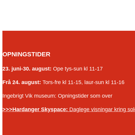
OPNINGSTIDER
23. juni-30. august:
Ope tys-sun kl 11-17
Frå 24. august:
Tors-fre kl 11-15, laur-sun kl 11-16
Ingebrigt Vik museum: Opningstider som over
>>>Hardanger Skyspace:
Daglege visningar kring s