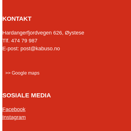
KONTAKT
Hardangerfjordvegen 626, Øystese
Tlf. 474 79 987
E-post: post@kabuso.no
>> Google maps
SOSIALE MEDIA
Facebook
Instagram