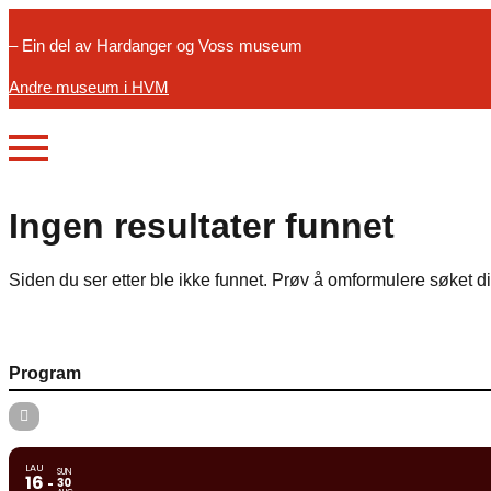
– Ein del av Hardanger og Voss museum
Andre museum i HVM
Ingen resultater funnet
Siden du ser etter ble ikke funnet. Prøv å omformulere søket di
Program
LAU
SUN
16
30