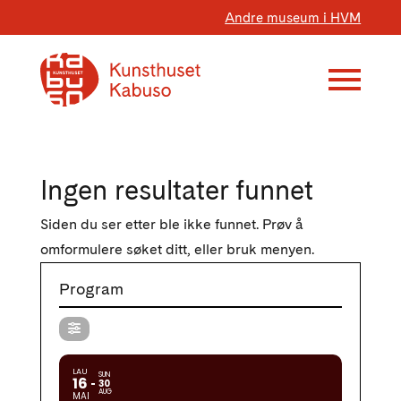
Andre museum i HVM
Ingen resultater funnet
Siden du ser etter ble ikke funnet. Prøv å
omformulere søket ditt, eller bruk menyen.
Program
LAU
SUN
16
30
AUG
MAI