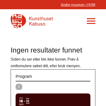
Andre museum i HVM
Ingen resultater funnet
Siden du ser etter ble ikke funnet. Prøv å
omformulere søket ditt, eller bruk menyen.
Program
LAU
SUN
16
30
AUG
MAI