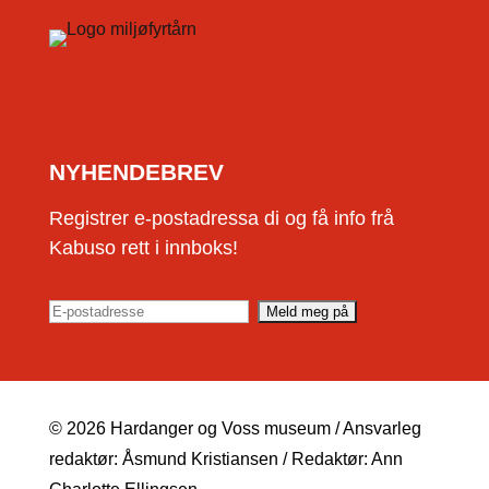
NYHENDEBREV
Registrer e-postadressa di og få info frå
Kabuso rett i innboks!
© 2026 Hardanger og Voss museum / Ansvarleg
redaktør: Åsmund Kristiansen / Redaktør: Ann