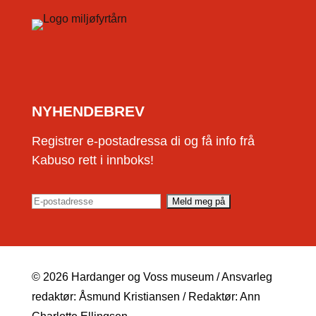
NYHENDEBREV
Registrer e-postadressa di og få info frå
Kabuso rett i innboks!
© 2026 Hardanger og Voss museum / Ansvarleg
redaktør: Åsmund Kristiansen / Redaktør: Ann