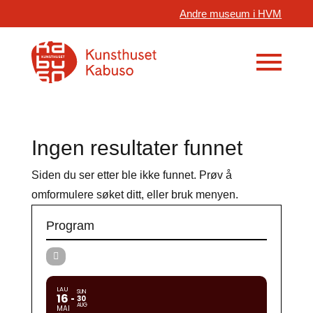
Andre museum i HVM
Ingen resultater funnet
Siden du ser etter ble ikke funnet. Prøv å
omformulere søket ditt, eller bruk menyen.
Program
LAU
SUN
16
30
AUG
MAI