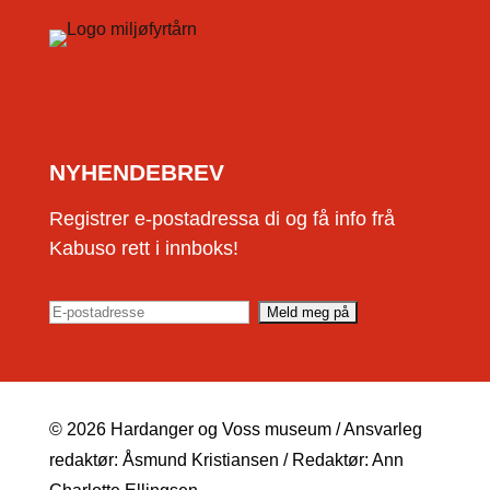
NYHENDEBREV
Registrer e-postadressa di og få info frå
Kabuso rett i innboks!
© 2026 Hardanger og Voss museum / Ansvarleg
redaktør: Åsmund Kristiansen / Redaktør: Ann