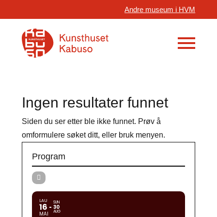
Andre museum i HVM
Ingen resultater funnet
Siden du ser etter ble ikke funnet. Prøv å
omformulere søket ditt, eller bruk menyen.
Program
LAU
SUN
16
30
AUG
MAI