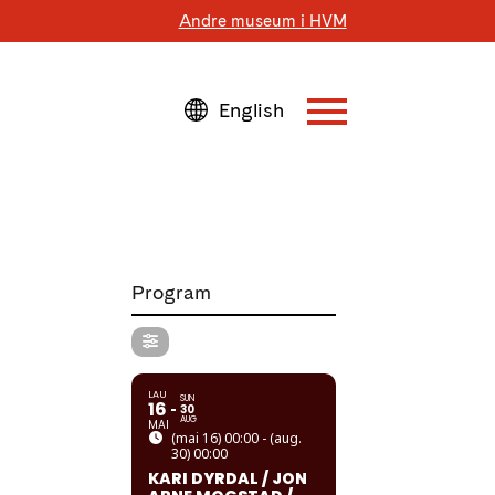
Andre museum i HVM
Program
LAU
SUN
16
30
AUG
MAI
(mai 16) 00:00 - (aug.
30) 00:00
KARI DYRDAL / JON