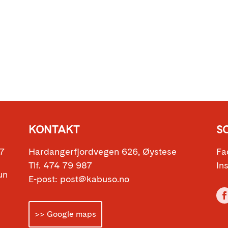
KONTAKT
S
17
Hardangerfjordvegen 626, Øystese
Fa
Tlf. 474 79 987
In
sun
E-post: post@kabuso.no
>> Google maps