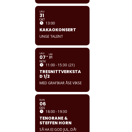
LAU
31
OKT
13:00
KAKAOKONSERT
UNGE TALENT
LAU
LAU
07
21
NOV
11:00 - 15:30
(21)
TRESNITTVERKSTA
D 1/2
MED GRAFIKAR ÅSE VIKSE
SUN
06
DES
18:00 - 19:30
TENORANE &
STEFFEN HORN
SÅ HA EI GOD JUL, DÅ!