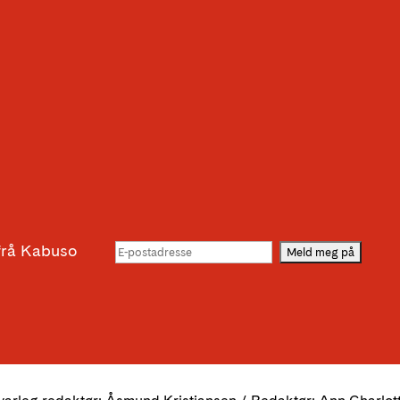
g
 frå Kabuso