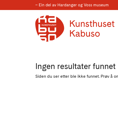
– Ein del av Hardanger og Voss museum
Ingen resultater funnet
Siden du ser etter ble ikke funnet. Prøv å o