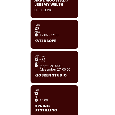
ARNE MOGSTAD /
JEREMY WELSH
UTSTILLING
TORS
27
AUG
17:06 - 22:30
KVELDSOPE
LAU
SUN
12
27
DES
SEP
(sept 12) 00:00 -
(desember 27) 00:00
KIOSKEN STUDIO
LAU
12
SEP
14:00
OPNING
UTSTILLING