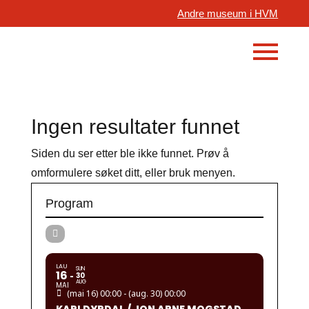
Andre museum i HVM
Ingen resultater funnet
Siden du ser etter ble ikke funnet. Prøv å
omformulere søket ditt, eller bruk menyen.
Program
LAU
SUN
16
30
AUG
MAI
(mai 16) 00:00 - (aug. 30) 00:00