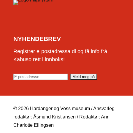
NYHENDEBREV
Registrer e-postadressa di og få info frå
Kabuso rett i innboks!
© 2026 Hardanger og Voss museum / Ansvarleg
redaktør: Åsmund Kristiansen / Redaktør: Ann
Charlotte Ellingsen