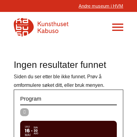
Andre museum i HVM
Ingen resultater funnet
Siden du ser etter ble ikke funnet. Prøv å
omformulere søket ditt, eller bruk menyen.
Program
LAU
SUN
16
30
AUG
MAI