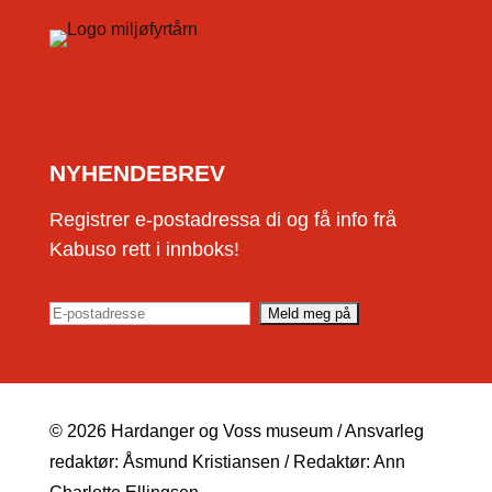
NYHENDEBREV
Registrer e-postadressa di og få info frå
Kabuso rett i innboks!
© 2026 Hardanger og Voss museum / Ansvarleg
redaktør: Åsmund Kristiansen / Redaktør: Ann