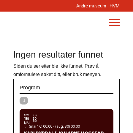
Andre museum i HVM
Ingen resultater funnet
Siden du ser etter ble ikke funnet. Prøv å
omformulere søket ditt, eller bruk menyen.
Program
LAU
SUN
16
30
AUG
MAI
(mai 16) 00:00 - (aug. 30) 00:00