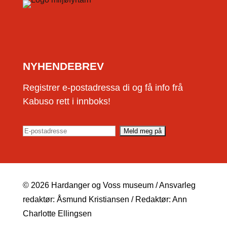
NYHENDEBREV
Registrer e-postadressa di og få info frå
Kabuso rett i innboks!
© 2026 Hardanger og Voss museum / Ansvarleg
redaktør: Åsmund Kristiansen / Redaktør: Ann
Charlotte Ellingsen