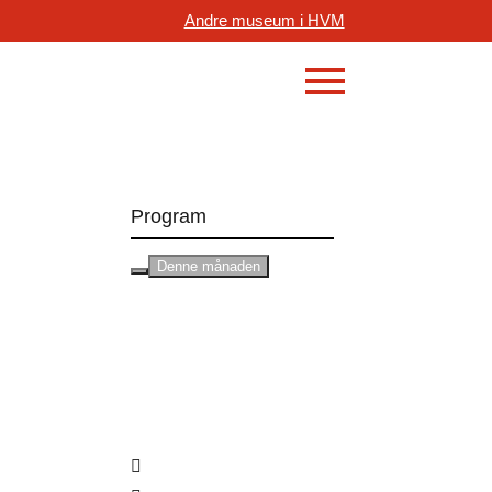
Andre museum i HVM
Program
Denne månaden