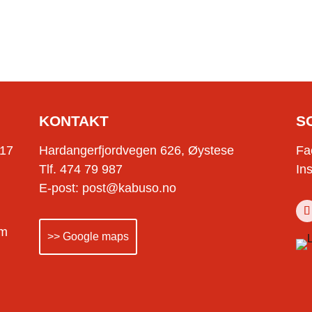
KONTAKT
S
-17
Hardangerfjordvegen 626, Øystese
Fa
Tlf. 474 79 987
In
E-post: post@kabuso.no
om
>> Google maps