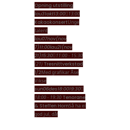
Opning utstilling
lau
31
okt
13:00
13:00
Kakaokonsert
Unge
talent
lau
07
nov
(nov
7)
11:00
lau
21
(nov
21)
15:30
11:00 - 15:30
(21)
Tresnittverkstad
1/2
Med grafikar Åse
Vikse
sun
06
des
18:00
19:30
18:00 - 19:30
Tenorane
& Steffen Horn
Så ha ei
god jul, då!