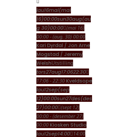
lau
16
mai
(mai
16)
00:00
sun
30
aug
(au
g 30)
00:00
(mai 16)
00:00 - (aug. 30) 00:00
Kari Dyrdal / Jon Arne
Mogstad / Jeremy
Welsh
Utstilling
tors
27
aug
17:06
22:30
17:06 - 22:30
Kveldsope
lau
12
sep
(sep
12)
00:00
sun
27
des
(des
27)
00:00
(sept 12)
00:00 - (desember 27)
00:00
Kiosken Studio
lau
12
sep
14:00
14:00