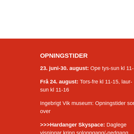
OPNINGSTIDER
23. juni-30. august:
Ope tys-sun kl 11
Frå 24. august:
Tors-fre kl 11-15, laur-
sun kl 11-16
Ingebrigt Vik museum: Opningstider s
over
>>>Hardanger Skyspace:
Daglege
visningar kring soloppgang/-nedgang