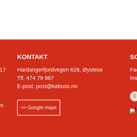
KONTAKT
S
-17
Hardangerfjordvegen 626, Øystese
Fa
Tlf. 474 79 987
In
E-post: post@kabuso.no
om
>> Google maps