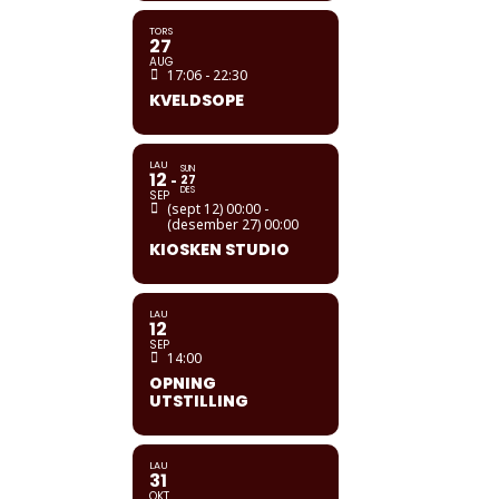
TORS
27
AUG
17:06 - 22:30
KVELDSOPE
LAU
SUN
12
27
DES
SEP
(sept 12) 00:00 -
(desember 27) 00:00
KIOSKEN STUDIO
LAU
12
SEP
14:00
OPNING
UTSTILLING
LAU
31
OKT