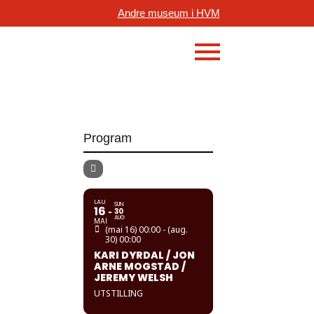
Andre museum i HVM
Program
LAU
SUN
16
30
AUG
MAI
(mai 16) 00:00 - (aug.
30) 00:00
KARI DYRDAL / JON
ARNE MOGSTAD /
JEREMY WELSH
UTSTILLING