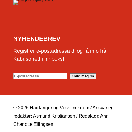
NYHENDEBREV
Registrer e-postadressa di og få info frå
Kabuso rett i innboks!
© 2026 Hardanger og Voss museum / Ansvarleg
redaktør: Åsmund Kristiansen / Redaktør: Ann
Charlotte Ellingsen