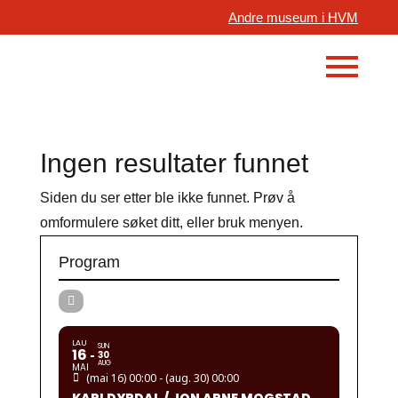
Andre museum i HVM
Ingen resultater funnet
Siden du ser etter ble ikke funnet. Prøv å
omformulere søket ditt, eller bruk menyen.
Program
LAU
SUN
16
30
AUG
MAI
(mai 16) 00:00 - (aug. 30) 00:00