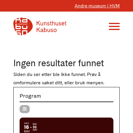
Andre museum i HVM
Ingen resultater funnet
Siden du ser etter ble ikke funnet. Prøv å
omformulere søket ditt, eller bruk menyen.
Program
LAU
SUN
16
30
AUG
MAI