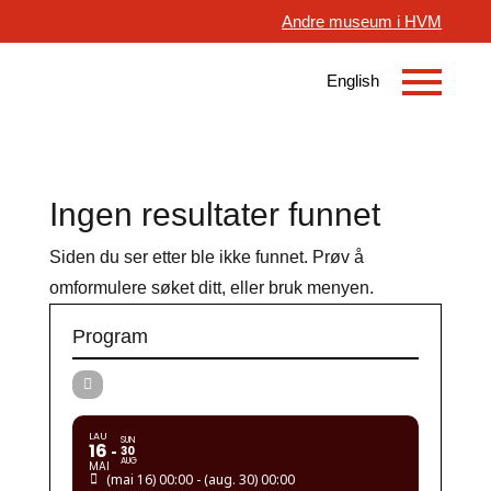
Andre museum i HVM
Ingen resultater funnet
Siden du ser etter ble ikke funnet. Prøv å
omformulere søket ditt, eller bruk menyen.
Program
LAU
SUN
16
30
AUG
MAI
(mai 16) 00:00 - (aug. 30) 00:00