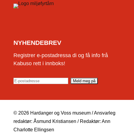
NYHENDEBREV
Registrer e-postadressa di og få info frå
Kabuso rett i innboks!
© 2026 Hardanger og Voss museum / Ansvarleg
redaktør: Åsmund Kristiansen / Redaktør: Ann
Charlotte Ellingsen