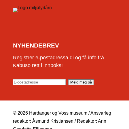
NYHENDEBREV
Registrer e-postadressa di og få info frå
Kabuso rett i innboks!
© 2026 Hardanger og Voss museum / Ansvarleg
redaktør: Åsmund Kristiansen / Redaktør: Ann