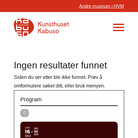
Andre museum i HVM
Ingen resultater funnet
Siden du ser etter ble ikke funnet. Prøv å
omformulere søket ditt, eller bruk menyen.
Program
LAU
SUN
16
30
AUG
MAI