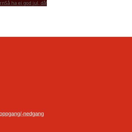
rn
Så ha ei god jul, då!
oloppgang/-nedgang