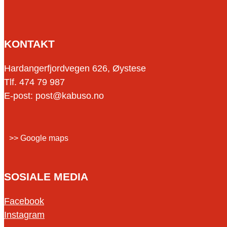
KONTAKT
Hardangerfjordvegen 626, Øystese
Tlf. 474 79 987
E-post: post@kabuso.no
>> Google maps
SOSIALE MEDIA
Facebook
Instagram