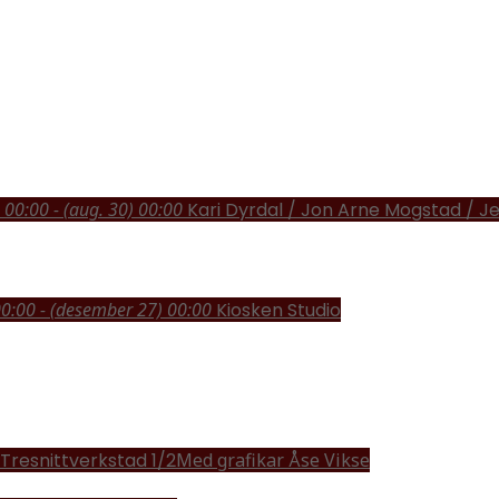
 00:00 - (aug. 30) 00:00
Kari Dyrdal / Jon Arne Mogstad / 
00:00 - (desember 27) 00:00
Kiosken Studio
Tresnittverkstad 1/2
Med grafikar Åse Vikse