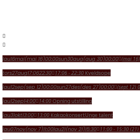
lau
16
mai
(mai 16)
00:00
sun
30
aug
(aug 30)
00:00
(mai 16)
tors
27
aug
17:06
22:30
17:06 - 22:30
Kveldsope
lau
12
sep
(sep 12)
00:00
sun
27
des
(des 27)
00:00
(sept 12) 
lau
12
sep
14:00
14:00
Opning utstilling
lau
31
okt
13:00
13:00
Kakaokonsert
Unge talent
lau
07
nov
(nov 7)
11:00
lau
21
(nov 21)
15:30
11:00 - 15:30
(21)