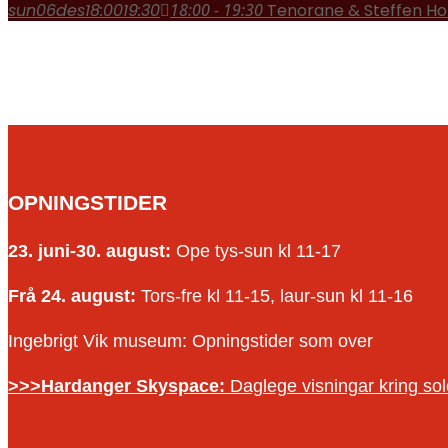
sun
06
des
18:00
19:30
18:00 - 19:30
Tenorane & Steffen Ho
OPNINGSTIDER
23. juni-30. august:
Ope tys-sun kl 11-17
Frå 24. august:
Tors-fre kl 11-15, laur-sun kl 11-16
Ingebrigt Vik museum: Opningstider som over
>>>Hardanger Skyspace:
Daglege visningar kring s