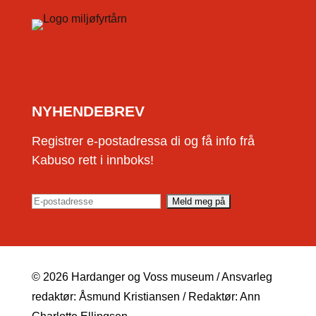
NYHENDEBREV
Registrer e-postadressa di og få info frå
Kabuso rett i innboks!
© 2026 Hardanger og Voss museum / Ansvarleg
redaktør: Åsmund Kristiansen / Redaktør: Ann