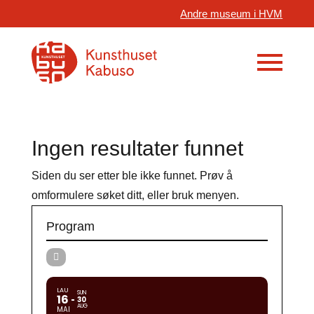
Andre museum i HVM
Ingen resultater funnet
Siden du ser etter ble ikke funnet. Prøv å
omformulere søket ditt, eller bruk menyen.
Program
LAU
SUN
16
30
AUG
MAI