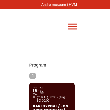
Andre museum i HVM
Program
LAU
SUN
16
30
AUG
MAI
(mai 16) 00:00 - (aug.
30) 00:00
KARI DYRDAL / JON
ARNE MOGSTAD /