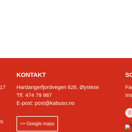
KONTAKT
S
-17
Hardangerfjordvegen 626, Øystese
Fa
Tlf. 474 79 987
In
E-post: post@kabuso.no
om
>> Google maps