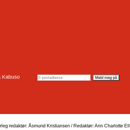
rå Kabuso
eg redaktør: Åsmund Kristiansen / Redaktør: Ann Charlotte El