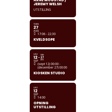
JEREMY WELSH
UTSTILLING
TORS
27
AUG
17:06 - 22:30
KVELDSOPE
LAU
SUN
12
27
DES
SEP
(sept 12) 00:00 -
(desember 27) 00:00
KIOSKEN STUDIO
LAU
12
SEP
14:00
OPNING
UTSTILLING