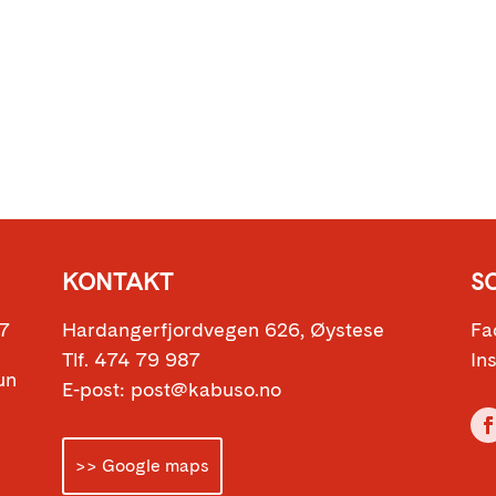
KONTAKT
S
17
Hardangerfjordvegen 626, Øystese
Fa
Tlf. 474 79 987
In
sun
E-post: post@kabuso.no
>> Google maps