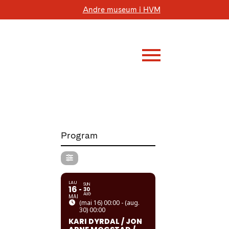
Andre museum i HVM
Program
LAU
SUN
16
30
AUG
MAI
(mai 16) 00:00 - (aug.
30) 00:00
KARI DYRDAL / JON