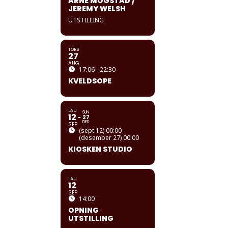
ARNE MOGSTAD /
JEREMY WELSH
UTSTILLING
TORS
27
AUG
17:06 - 22:30
KVELDSOPE
LAU
SUN
12
27
DES
SEP
(sept 12) 00:00 -
(desember 27) 00:00
KIOSKEN STUDIO
LAU
12
SEP
14:00
OPNING
UTSTILLING