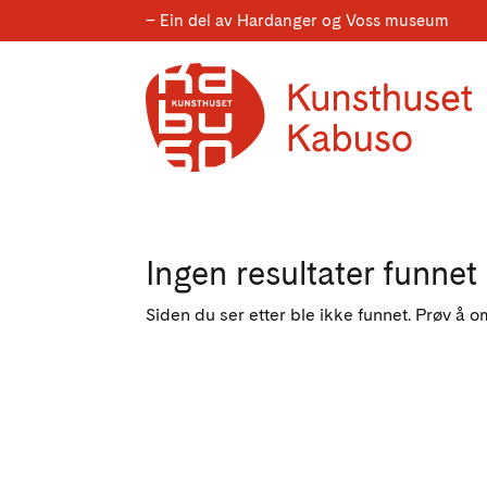
– Ein del av Hardanger og Voss museum
Ingen resultater funnet
Siden du ser etter ble ikke funnet. Prøv å o