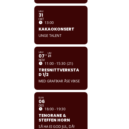
LAU
31
OKT
13:00
KAKAOKONSERT
UNGE TALENT
LAU
LAU
07
21
NOV
11:00 - 15:30
(21)
TRESNITTVERKSTA
D 1/2
MED GRAFIKAR ÅSE VIKSE
SUN
06
DES
18:00 - 19:30
TENORANE &
STEFFEN HORN
SÅ HA EI GOD JUL, DÅ!