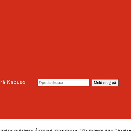
g
 frå Kabuso