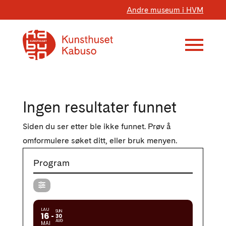
Andre museum i HVM
Ingen resultater funnet
Siden du ser etter ble ikke funnet. Prøv å
omformulere søket ditt, eller bruk menyen.
Program
LAU
SUN
16
30
AUG
MAI