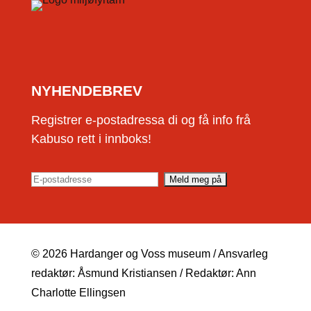
NYHENDEBREV
Registrer e-postadressa di og få info frå
Kabuso rett i innboks!
© 2026 Hardanger og Voss museum / Ansvarleg
redaktør: Åsmund Kristiansen / Redaktør: Ann
Charlotte Ellingsen