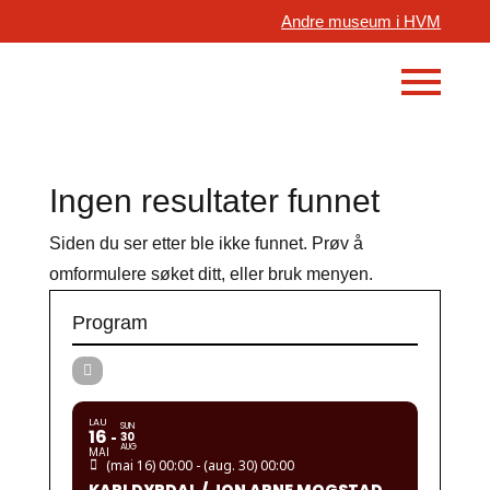
Andre museum i HVM
Ingen resultater funnet
Siden du ser etter ble ikke funnet. Prøv å
omformulere søket ditt, eller bruk menyen.
Program
LAU
SUN
16
30
AUG
MAI
(mai 16) 00:00 - (aug. 30) 00:00