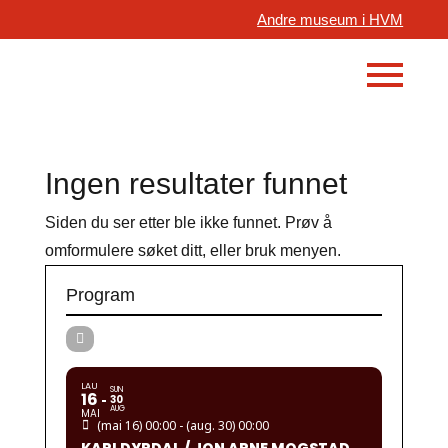
Andre museum i HVM
Ingen resultater funnet
Siden du ser etter ble ikke funnet. Prøv å
omformulere søket ditt, eller bruk menyen.
Program
LAU
SUN
16
30
AUG
MAI
(mai 16) 00:00 - (aug. 30) 00:00