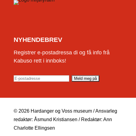
NYHENDEBREV
Registrer e-postadressa di og få info frå
Kabuso rett i innboks!
© 2026 Hardanger og Voss museum / Ansvarleg
redaktør: Åsmund Kristiansen / Redaktør: Ann
Charlotte Ellingsen