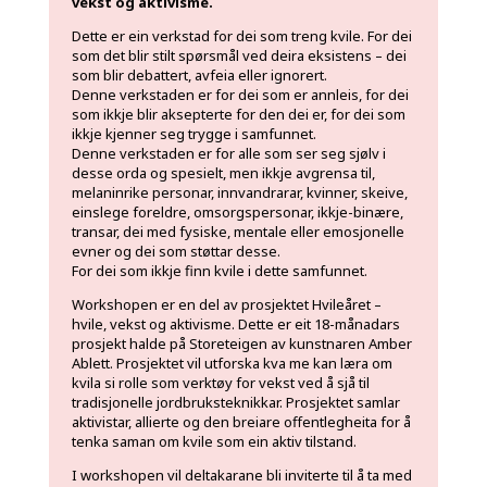
vekst og aktivisme.
Dette er ein verkstad for dei som treng kvile. For dei
som det blir stilt spørsmål ved deira eksistens – dei
som blir debattert, avfeia eller ignorert.
Denne verkstaden er for dei som er annleis, for dei
som ikkje blir aksepterte for den dei er, for dei som
ikkje kjenner seg trygge i samfunnet.
Denne verkstaden er for alle som ser seg sjølv i
desse orda og spesielt, men ikkje avgrensa til,
melaninrike personar, innvandrarar, kvinner, skeive,
einslege foreldre, omsorgspersonar, ikkje-binære,
transar, dei med fysiske, mentale eller emosjonelle
evner og dei som støttar desse.
For dei som ikkje finn kvile i dette samfunnet.
Workshopen er en del av prosjektet Hvileåret –
hvile, vekst og aktivisme. Dette er eit 18-månadars
prosjekt halde på Storeteigen av kunstnaren Amber
Ablett. Prosjektet vil utforska kva me kan læra om
kvila si rolle som verktøy for vekst ved å sjå til
tradisjonelle jordbruksteknikkar. Prosjektet samlar
aktivistar, allierte og den breiare offentlegheita for å
tenka saman om kvile som ein aktiv tilstand.
I workshopen vil deltakarane bli inviterte til å ta med