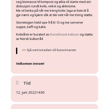
seg biomasse til kompost og økta vil starte med ein
diskusjon rundt kvile, vekst og aktivisme.
Me vil tenka på når me treng kvile; laga ei liste til å
gje nære og kjære slik at dei veit når me treng støtte.
Storeteigen held ope frå kl 13 og me serverer
suppe, kaffi og kake.
Kvileåret er kuratert av
Kunsthuset Kabuso
og støtta
av Norsk kulturråd
>> Sjå nettstaden til kunstnaren
Velkomen innom!
Tid
12. juni 2022
14:00