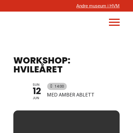
Andre museum i HVM
WORKSHOP:
HVILEÅRET
SUN
14:00
12
MED AMBER ABLETT
JUN