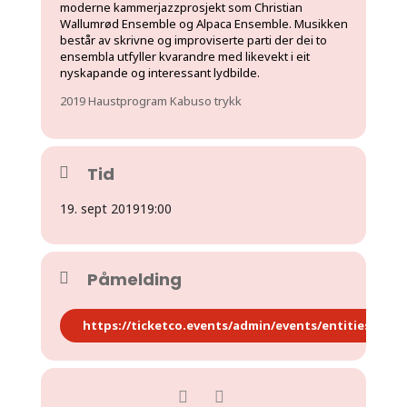
moderne kammerjazzprosjekt som Christian
Wallumrød Ensemble og Alpaca Ensemble. Musikken
består av skrivne og improviserte parti der dei to
ensembla utfyller kvarandre med likevekt i eit
nyskapande og interessant lydbilde.
2019 Haustprogram Kabuso trykk
Tid
19. sept 2019
19:00
Påmelding
https://ticketco.events/admin/events/entities/79644