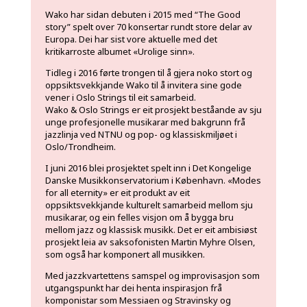
Wako har sidan debuten i 2015 med “The Good
story” spelt over 70 konsertar rundt store delar av
Europa. Dei har sist vore aktuelle med det
kritikarroste albumet «Urolige sinn».
Tidleg i 2016 førte trongen til å gjera noko stort og
oppsiktsvekkjande Wako til å invitera sine gode
vener i Oslo Strings til eit samarbeid.
Wako & Oslo Strings er eit prosjekt beståande av sju
unge profesjonelle musikarar med bakgrunn frå
jazzlinja ved NTNU og pop- og klassiskmiljøet i
Oslo/Trondheim.
I juni
2016 blei prosjektet spelt inn i Det Kongelige
Danske Musikkonservatorium i København. «Modes
for all eternity» er eit produkt av eit
oppsiktsvekkjande kulturelt samarbeid mellom sju
musikarar, og ein felles visjon om å bygga bru
mellom jazz og klassisk musikk. Det er eit ambisiøst
prosjekt leia av saksofonisten Martin Myhre Olsen,
som også har komponert all musikken.
Med jazzkvartettens samspel og improvisasjon som
utgangspunkt har dei henta inspirasjon frå
komponistar som Messiaen og Stravinsky og