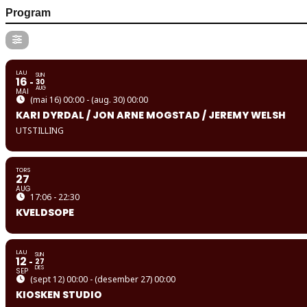
Program
LAU
SUN
16
30
AUG
MAI
(mai 16) 00:00 - (aug. 30) 00:00
KARI DYRDAL / JON ARNE MOGSTAD / JEREMY WELSH
UTSTILLING
TORS
27
AUG
17:06 - 22:30
KVELDSOPE
LAU
SUN
12
27
DES
SEP
(sept 12) 00:00 - (desember 27) 00:00
KIOSKEN STUDIO