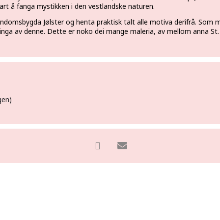
rt å fanga mystikken i den vestlandske naturen.
arndomsbygda Jølster og henta praktisk talt alle motiva derifrå. Som 
ringa av denne. Dette er noko dei mange maleria, av mellom anna St.
gen)