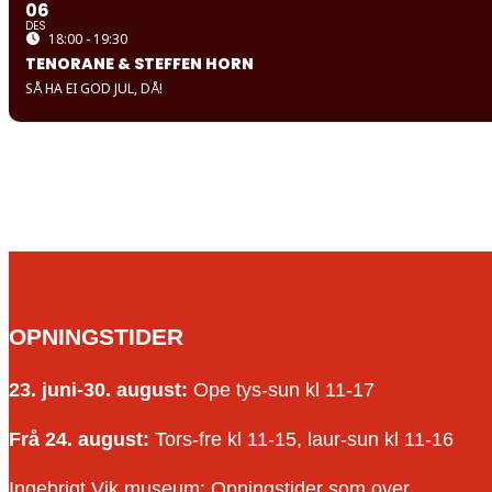
06
DES
18:00 - 19:30
TENORANE & STEFFEN HORN
SÅ HA EI GOD JUL, DÅ!
OPNINGSTIDER
23. juni-30. august:
Ope tys-sun kl 11-17
Frå 24. august:
Tors-fre kl 11-15, laur-sun kl 11-16
Ingebrigt Vik museum: Opningstider som over