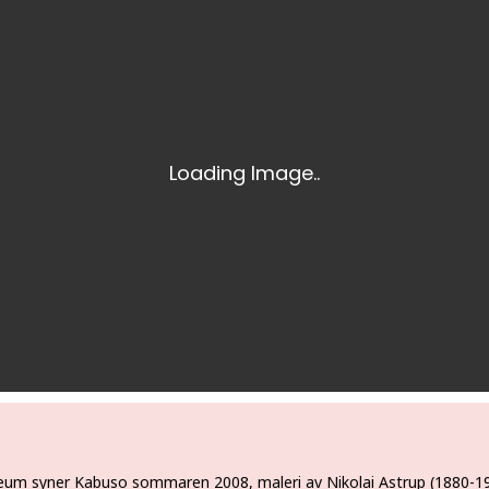
m syner Kabuso sommaren 2008, maleri av Nikolai Astrup (1880-19