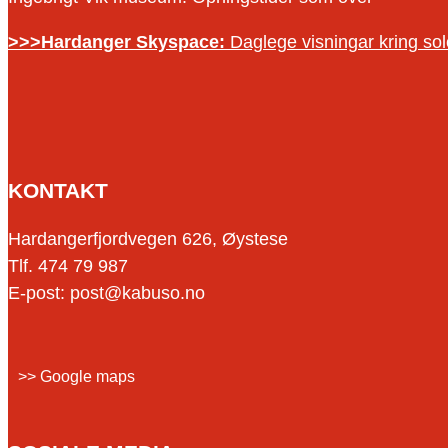
>>>Hardanger Skyspace:
Daglege visningar kring s
KONTAKT
Hardangerfjordvegen 626, Øystese
Tlf. 474 79 987
E-post: post@kabuso.no
>> Google maps