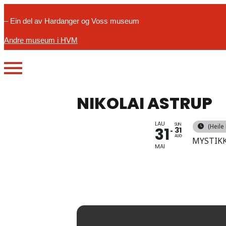
– Ein del av Hardanger og Voss museum
Andre museum i HVM
NIKOLAI ASTRUP
LAU
SUN
(Heile
31
31
AUG
MYSTIK
MAI