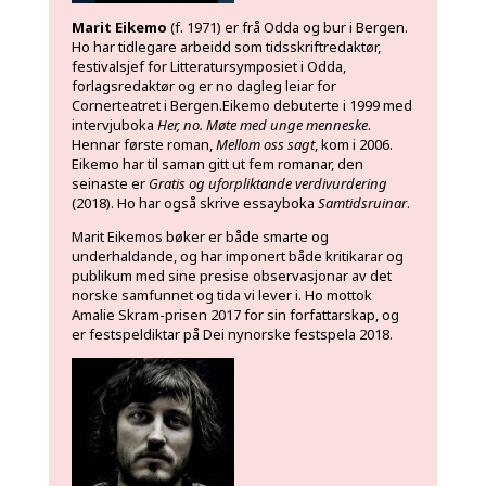
Marit Eikemo
(f. 1971) er frå Odda og bur i Bergen.
Ho har tidlegare arbeidd som tidsskriftredaktør,
festivalsjef for Litteratursymposiet i Odda,
forlagsredaktør og er no dagleg leiar for
Cornerteatret i Bergen.Eikemo debuterte i 1999 med
intervjuboka
Her, no. Møte med unge menneske
.
Hennar første roman,
Mellom oss sagt
, kom i 2006.
Eikemo har til saman gitt ut fem romanar, den
seinaste er
Gratis og uforpliktande verdivurdering
(2018). Ho har også skrive essayboka
Samtidsruinar
.
Marit Eikemos bøker er både smarte og
underhaldande, og har imponert både kritikarar og
publikum med sine presise observasjonar av det
norske samfunnet og tida vi lever i. Ho mottok
Amalie Skram-prisen 2017 for sin forfattarskap, og
er festspeldiktar på Dei nynorske festspela 2018.