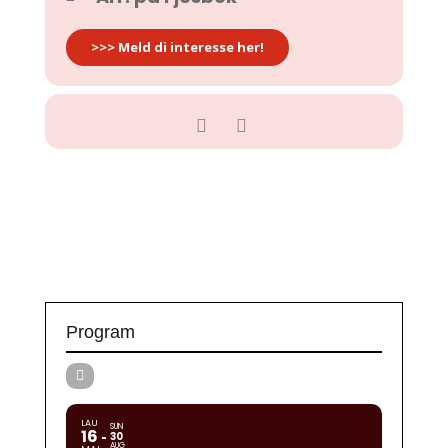
>>> Meld di interesse her!
Program
LAU
SUN
16
30
AUG