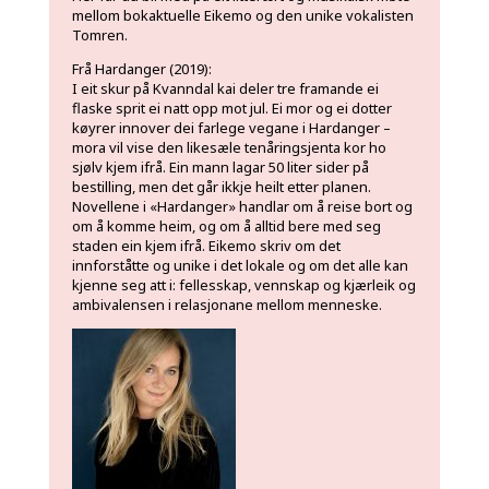
mellom bokaktuelle Eikemo og den unike vokalisten
Tomren.
Frå Hardanger (2019):
I eit skur på Kvanndal kai deler tre framande ei
flaske sprit ei natt opp mot jul. Ei mor og ei dotter
køyrer innover dei farlege vegane i Hardanger –
mora vil vise den likesæle tenåringsjenta kor ho
sjølv kjem ifrå. Ein mann lagar 50 liter sider på
bestilling, men det går ikkje heilt etter planen.
Novellene i «Hardanger» handlar om å reise bort og
om å komme heim, og om å alltid bere med seg
staden ein kjem ifrå. Eikemo skriv om det
innforståtte og unike i det lokale og om det alle kan
kjenne seg att i: fellesskap, vennskap og kjærleik og
ambivalensen i relasjonane mellom menneske.