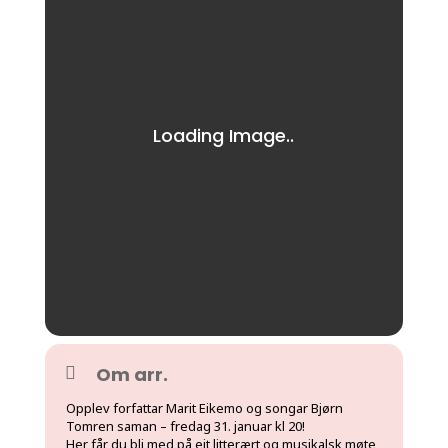
Om arr.
Opplev forfattar Marit Eikemo og songar Bjørn
Tomren saman – fredag 31. januar kl 20!
Her får du bli med på eit litterært og musikalsk møte