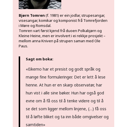
Bjørn Tomren
(f. 1981) er ein jodlar, strupesangar
,
visesangar, komikar og komponist frå Tomrefjorden
i Møre og Romsdal.
Tomren vart først kjend frå duoen Polkabjørn og
Kleine Heine, men er involvert i ei rekkje prosjekt –
mellom anna Kniven på strupen saman med Ole
Paus.
Sagt om boka:
«Eikemo har et presist og godt språk og
mange fine formuleringer. Det er lett å lese
henne. At hun er en skarp observatør, har
hun vist i alle sine bøker. Hun har også god
evne om å få oss til å tenke videre og til å
se det som ligger mellom linjene, (…) få oss
til å løfte bliket og ta inn både omgivelser og
samtiden»