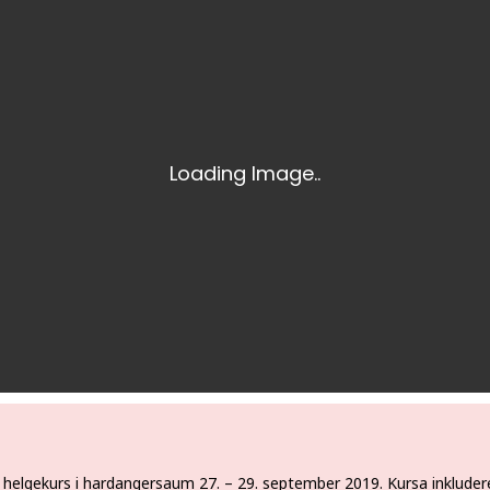
 helgekurs i hardangersaum 27. – 29. september 2019. Kursa inkluder