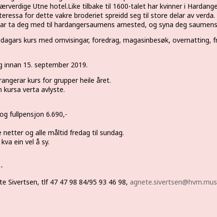
ærverdige Utne hotel.Like tilbake til 1600-talet har kvinner i Harda
nteressa for dette vakre broderiet spreidd seg til store delar av ver
rar ta deg med til hardangersaumens arnested, og syna deg saumen
 dagars kurs med omvisingar, foredrag, magasinbesøk, overnatting, f
g innan 15. september 2019.
angerar kurs for grupper heile året.
 kursa verta avlyste.
g fullpensjon 6.690,-
e netter og alle måltid fredag til sundag.
 kva ein vel å sy.
-
e Sivertsen, tlf 47 47 98 84/95 93 46 98,
agnete.sivertsen@hvm.mu