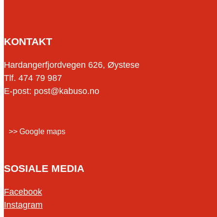
KONTAKT
Hardangerfjordvegen 626, Øystese
Tlf. 474 79 987
E-post: post@kabuso.no
>> Google maps
SOSIALE MEDIA
Facebook
Instagram