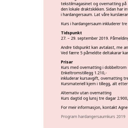
tekstilmagasinet og overnatting på 
den lokale draktskikken. Sidan har i
i hardangersaum. Lat våre kurslæra
Kurs i hardangersaum inkluderer tre
Tidspunkt
27. – 29. september 2019. Påmeldin
Andre tidspunkt kan avtalast, me arr
Ved færre 5 påmeldte deltakarar kan
Prisar
Kurs med overnatting i dobbeltrom o
Enkeltromstillegg 1.210,-
inkluderar kursavgift, overnatting tr
Kursmateriell kjem i tillegg, alt etter
Alternativ utan overnatting
Kurs dagtid og lunsj tre dagar 2.900,
For meir informasjon, kontakt Agnet
Program hardangersaumkurs 2019