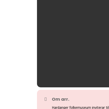
Om arr.
Hardanger folkemuseum inviterar til