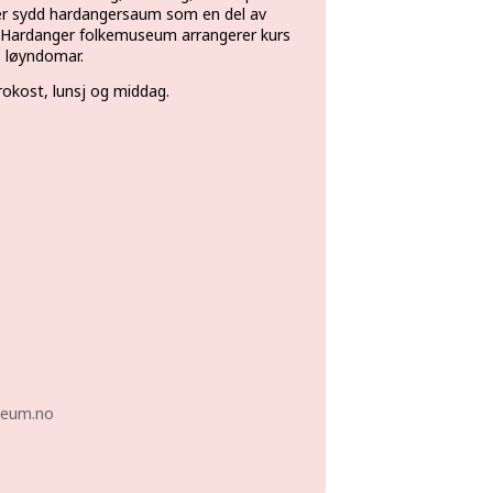
nger sydd hardangersaum som en del av
da. Hardanger folkemuseum arrangerer kurs
s løyndomar.
rokost, lunsj og middag.
seum.no