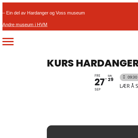
– Ein del av Hardanger og Voss museum
Andre museum i HVM
KURS HARDANGE
FRE
SUN
09:30 
27
29
LÆR Å 
SEP