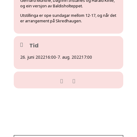
Gerhard Munthe, Dagfinn Instanes og Harald Kihle,
og ein versjon av Baldisholteppet.
Utstillinga er ope sundagar mellom 12-17, og når det
er arrangement på Skredhaugen.
Tid
26. juni 2022
16:00
-
7. aug. 2022
17:00