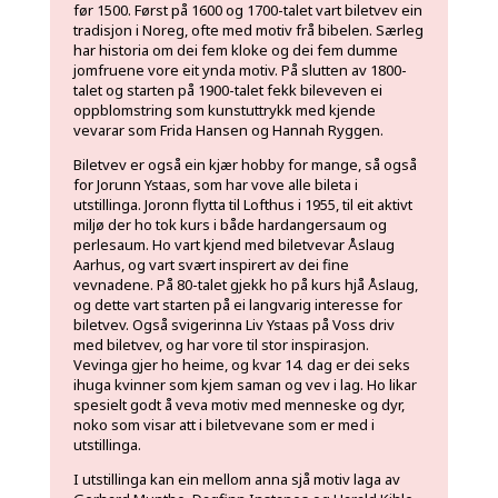
før 1500. Først på 1600 og 1700-talet vart biletvev ein
tradisjon i Noreg, ofte med motiv frå bibelen. Særleg
har historia om dei fem kloke og dei fem dumme
jomfruene vore eit ynda motiv. På slutten av 1800-
talet og starten på 1900-talet fekk bileveven ei
oppblomstring som kunstuttrykk med kjende
vevarar som Frida Hansen og Hannah Ryggen.
Biletvev er også ein kjær hobby for mange, så også
for Jorunn Ystaas, som har vove alle bileta i
utstillinga. Joronn flytta til Lofthus i 1955, til eit aktivt
miljø der ho tok kurs i både hardangersaum og
perlesaum. Ho vart kjend med biletvevar Åslaug
Aarhus, og vart svært inspirert av dei fine
vevnadene. På 80-talet gjekk ho på kurs hjå Åslaug,
og dette vart starten på ei langvarig interesse for
biletvev. Også svigerinna Liv Ystaas på Voss driv
med biletvev, og har vore til stor inspirasjon.
Vevinga gjer ho heime, og kvar 14. dag er dei seks
ihuga kvinner som kjem saman og vev i lag. Ho likar
spesielt godt å veva motiv med menneske og dyr,
noko som visar att i biletvevane som er med i
utstillinga.
I utstillinga kan ein mellom anna sjå motiv laga av