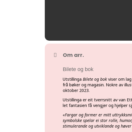
Om arr.
Bilete og bok
Utstillinga
Bilete og bok
viser om lag 
frå bøker og magasin. Nokre av illust
oktober 2023.
Utstillinga er eit tverrsnitt av van E
let fantasien få vengjer og hjelper sj
«Fargar og former er mitt uttrykks
symbolske spelar ei stor rolle, humor,
stimulerande og utviklande og høver