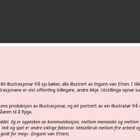
80 illustrasjonar frå sju bøker, alle illustrert av Ingunn van Etten. I t
rasjonane er vist offentleg tidlegare, andre ikkje. Utstillinga opnar sun
ttens produksjon av illustrasjonar, og eit portrett av ein illustratør fr
åaren til å flyga.
middel. Eg er oppteken av kommunikasjon, mellom menneske og mellom 
 leik og spel er andre viktige faktorar. Vekselbruk mellom frie arbeid og
 godt for meg».
(Ingunn van Etten)