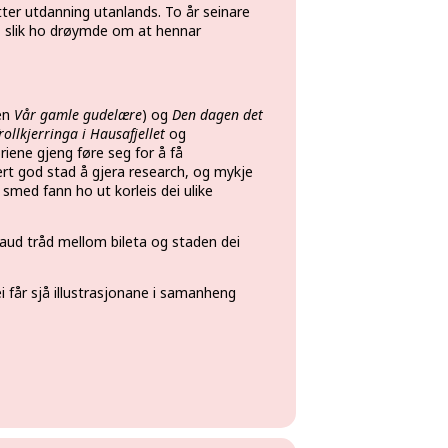
ter utdanning utanlands. To år seinare
i, slik ho drøymde om at hennar
en
Vår gamle gudelære
) og
Den dagen det
rollkjerringa i Hausafjellet
og
oriene gjeng føre seg for å få
ært god stad å gjera research, og mykje
l smed fann ho ut korleis dei ulike
raud tråd mellom bileta og staden dei
i får sjå illustrasjonane i samanheng