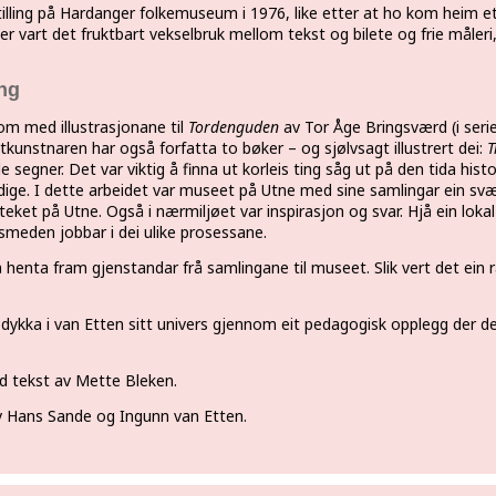
lling på Hardanger folkemuseum i 1976, like etter at ho kom heim et
er vart det fruktbart vekselbruk mellom tekst og bilete og frie måler
ing
 med illustrasjonane til
Tordenguden
av Tor Åge Bringsværd (i seri
kunstnaren har også forfatta to bøker – og sjølvsagt illustrert dei:
T
e segner. Det var viktig å finna ut korleis ting såg ut på den tida hist
rdige. I dette arbeidet var museet på Utne med sine samlingar ein sv
ioteket på Utne. Også i nærmiljøet var inspirasjon og svar. Hjå ein loka
smeden jobbar i dei ulike prosessane.
 henta fram gjenstandar frå samlingane til museet. Slik vert det ein 
updykka i van Etten sitt univers gjennom eit pedagogisk opplegg der de
med tekst av Mette Bleken.
v Hans Sande og Ingunn van Etten.