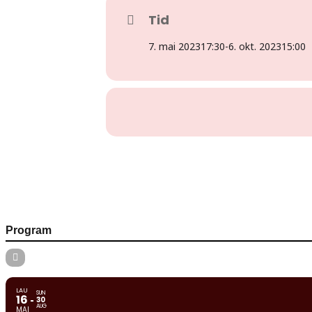
Tid
7. mai 2023
17:30
-
6. okt. 2023
15:00
Program
LAU
SUN
16
30
AUG
MAI