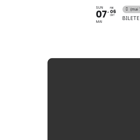
SUN
FRE
(mai 7
07
06
OKT
BILETE
MAI