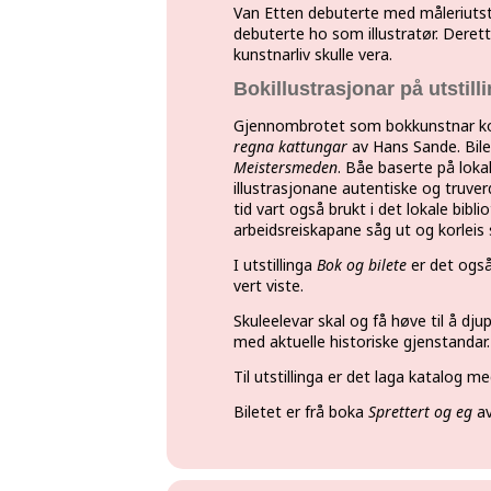
Van Etten debuterte med måleriutsti
debuterte ho som illustratør. Derett
kunstnarliv skulle vera.
Bokillustrasjonar på utstill
Gjennombrotet som bokkunstnar kom
regna kattungar
av Hans Sande. Bilet
Meistersmeden
. Båe baserte på lokal
illustrasjonane autentiske og truve
tid vart også brukt i det lokale bibl
arbeidsreiskapane såg ut og korleis 
I utstillinga
Bok og bilete
er det også
vert viste.
Skuleelevar skal og få høve til å dj
med aktuelle historiske gjenstandar.
Til utstillinga er det laga katalog 
Biletet er frå boka
Sprettert og eg
a