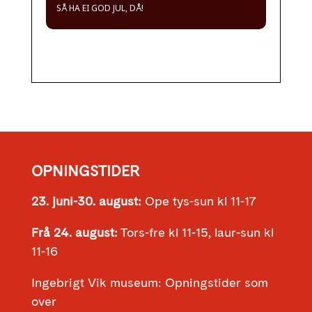
SÅ HA EI GOD JUL, DÅ!
OPNINGSTIDER
23. juni-30. august:
Ope tys-sun kl 11-17
Frå 24. august:
Tors-fre kl 11-15, laur-sun kl
11-16
Ingebrigt Vik museum: Opningstider som
over