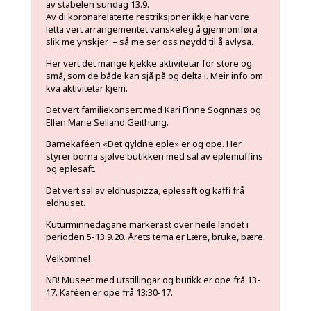
av stabelen sundag 13.9.
Av di koronarelaterte restriksjoner ikkje har vore
letta vert arrangementet vanskeleg å gjennomføra
slik me ynskjer – så me ser oss nøydd til å avlysa.
Her vert det mange kjekke aktivitetar for store og
små, som de både kan sjå på og delta i. Meir info om
kva aktivitetar kjem.
Det vert familiekonsert med Kari Finne Sognnæs og
Ellen Marie Selland Geithung.
Barnekaféen «Det gyldne eple» er og ope. Her
styrer borna sjølve butikken med sal av eplemuffins
og eplesaft.
Det vert sal av eldhuspizza, eplesaft og kaffi frå
eldhuset.
Kuturminnedagane markerast over heile landet i
perioden 5-13.9.20. Årets tema er Lære, bruke, bære.
Velkomne!
NB! Museet med utstillingar og butikk er ope frå 13-
17. Kaféen er ope frå 13:30-17.