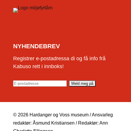
NYHENDEBREV
Registrer e-postadressa di og få info frå
Kabuso rett i innboks!
© 2026 Hardanger og Voss museum / Ansvarleg
redaktør: Åsmund Kristiansen / Redaktør: Ann