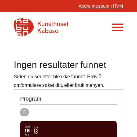
Andre museum i HVM
Ingen resultater funnet
Siden du ser etter ble ikke funnet. Prøv å
omformulere søket ditt, eller bruk menyen.
Program
LAU
SUN
16
30
AUG
MAI