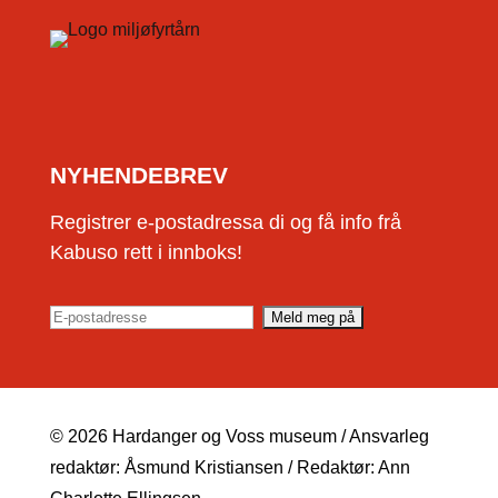
NYHENDEBREV
Registrer e-postadressa di og få info frå
Kabuso rett i innboks!
© 2026 Hardanger og Voss museum / Ansvarleg
redaktør: Åsmund Kristiansen / Redaktør: Ann