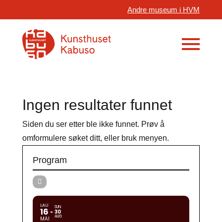
Andre museum i HVM
Ingen resultater funnet
Siden du ser etter ble ikke funnet. Prøv å
omformulere søket ditt, eller bruk menyen.
Program
LAU
SUN
16
30
AUG
MAI