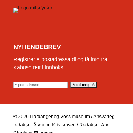
NYHENDEBREV
Registrer e-postadressa di og få info frå
Kabuso rett i innboks!
© 2026 Hardanger og Voss museum / Ansvarleg
redaktør: Åsmund Kristiansen / Redaktør: Ann