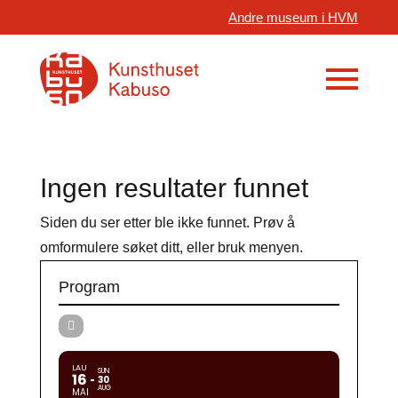
Andre museum i HVM
Ingen resultater funnet
Siden du ser etter ble ikke funnet. Prøv å
omformulere søket ditt, eller bruk menyen.
Program
LAU
SUN
16
30
AUG
MAI