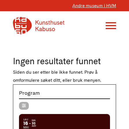
Andre museum i HVM
Ingen resultater funnet
Siden du ser etter ble ikke funnet. Prøv å
omformulere søket ditt, eller bruk menyen.
Program
LAU
SUN
16
30
AUG
MAI