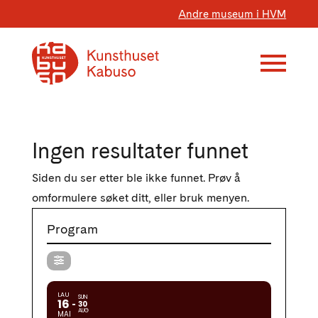
Andre museum i HVM
Ingen resultater funnet
Siden du ser etter ble ikke funnet. Prøv å
omformulere søket ditt, eller bruk menyen.
Program
LAU
SUN
16
30
AUG
MAI