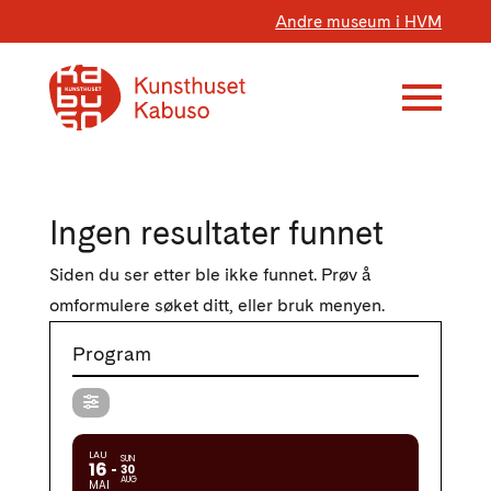
Andre museum i HVM
Ingen resultater funnet
Siden du ser etter ble ikke funnet. Prøv å
omformulere søket ditt, eller bruk menyen.
Program
LAU
SUN
16
30
AUG
MAI