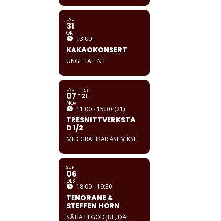
LAU
31
OKT
13:00
KAKAOKONSERT
UNGE TALENT
LAU
LAU
07
21
NOV
11:00 - 15:30
(21)
TRESNITTVERKSTA
D 1/2
MED GRAFIKAR ÅSE VIKSE
SUN
06
DES
18:00 - 19:30
TENORANE &
STEFFEN HORN
SÅ HA EI GOD JUL, DÅ!