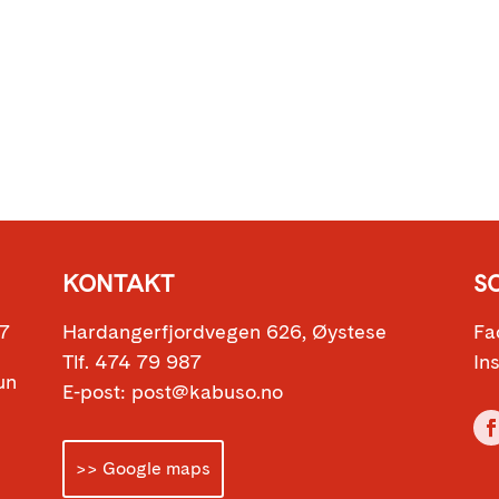
KONTAKT
S
17
Hardangerfjordvegen 626, Øystese
Fa
Tlf. 474 79 987
In
sun
E-post: post@kabuso.no
>> Google maps