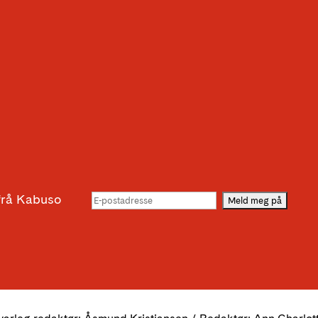
g
 frå Kabuso