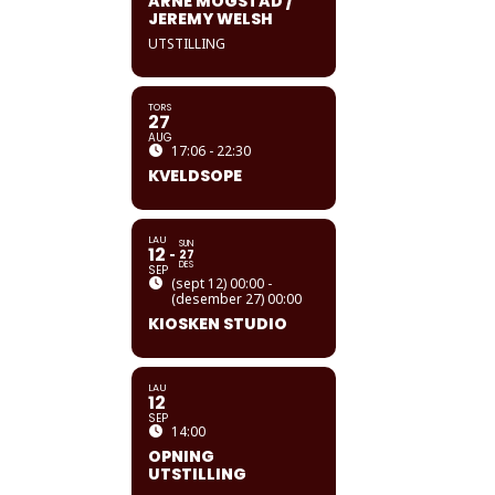
ARNE MOGSTAD /
JEREMY WELSH
UTSTILLING
TORS
27
AUG
17:06 - 22:30
KVELDSOPE
LAU
SUN
12
27
DES
SEP
(sept 12) 00:00 -
(desember 27) 00:00
KIOSKEN STUDIO
LAU
12
SEP
14:00
OPNING
UTSTILLING