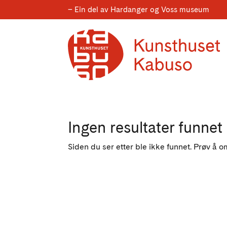
– Ein del av Hardanger og Voss museum
Ingen resultater funnet
Siden du ser etter ble ikke funnet. Prøv å o