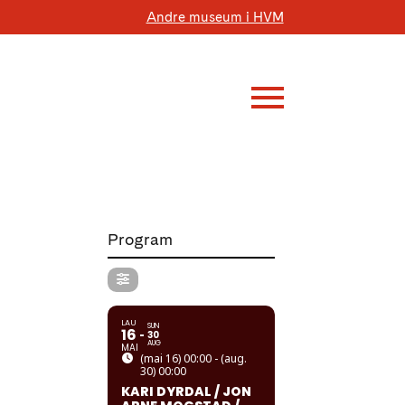
Andre museum i HVM
Program
LAU
SUN
16
30
AUG
MAI
(mai 16) 00:00 - (aug.
30) 00:00
KARI DYRDAL / JON