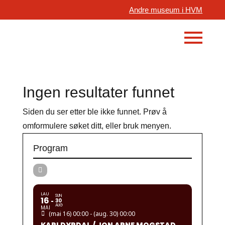
Andre museum i HVM
Ingen resultater funnet
Siden du ser etter ble ikke funnet. Prøv å
omformulere søket ditt, eller bruk menyen.
Program
LAU
SUN
16
30
AUG
MAI
(mai 16) 00:00 - (aug. 30) 00:00