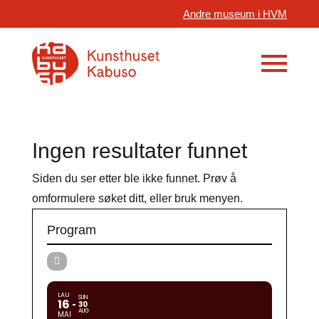
Andre museum i HVM
Ingen resultater funnet
Siden du ser etter ble ikke funnet. Prøv å
omformulere søket ditt, eller bruk menyen.
Program
LAU
SUN
16
30
AUG
MAI