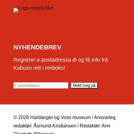
NYHENDEBREV
Registrer e-postadressa di og få info frå
Kabuso rett i innboks!
© 2026 Hardanger og Voss museum / Ansvarleg
redaktør: Åsmund Kristiansen / Redaktør: Ann